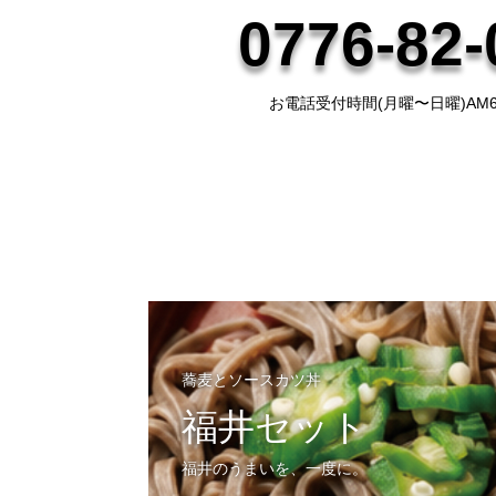
0776-82-
お電話受付時間(月曜〜日曜)AM6:0
蕎麦とソースカツ丼
福井セット
福井のうまいを、一度に。