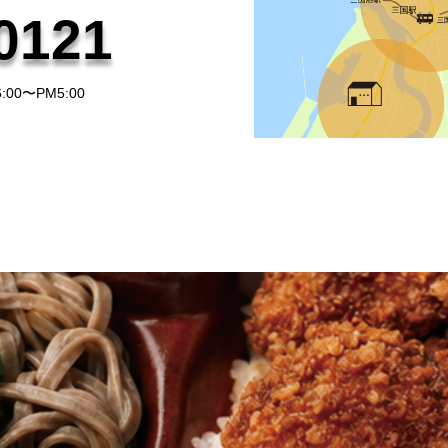
0121
0〜PM5:00