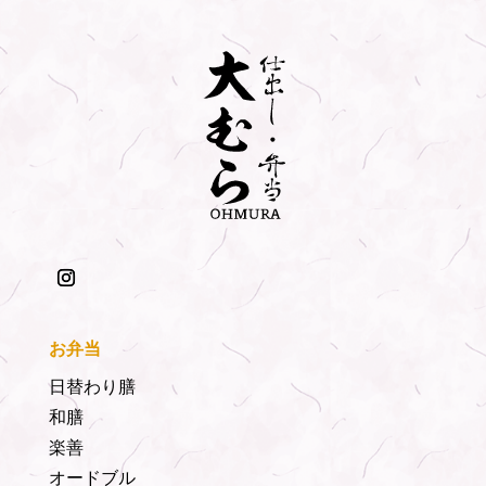
お弁当
日替わり膳
和膳
楽善
オードブル