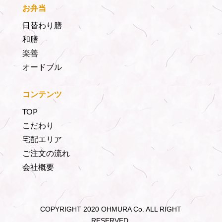
お弁当
日替わり膳
和膳
楽善
オードブル
コンテンツ
TOP
こだわり
宅配エリア
ご注文の流れ
会社概要
COPYRIGHT 2020 OHMURA Co. ALL RIGHT
RESERVED.