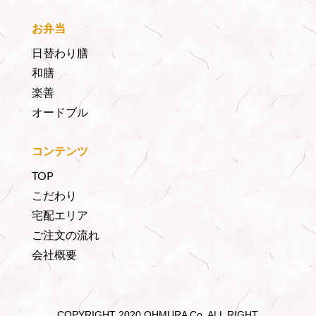
お弁当
日替わり膳
和膳
楽善
オードブル
コンテンツ
TOP
こだわり
宅配エリア
ご注文の流れ
会社概要
COPYRIGHT 2020 OHMURA Co. ALL RIGHT