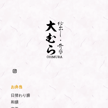
お弁当
日替わり膳
和膳