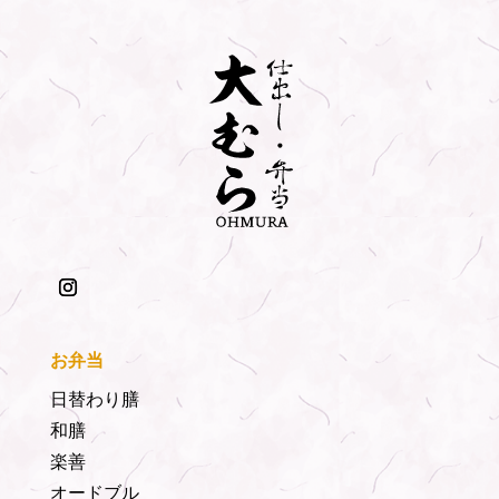
お弁当
日替わり膳
和膳
楽善
オードブル