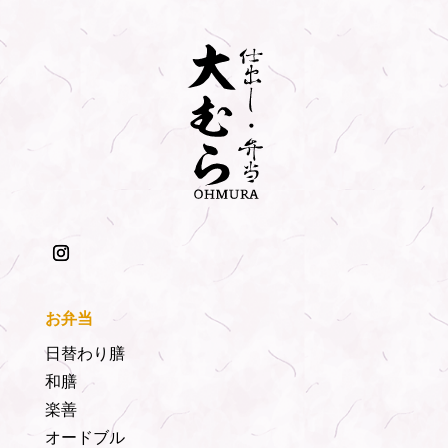
お弁当
日替わり膳
和膳
楽善
オードブル