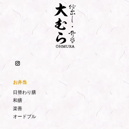
お弁当
日替わり膳
和膳
楽善
オードブル